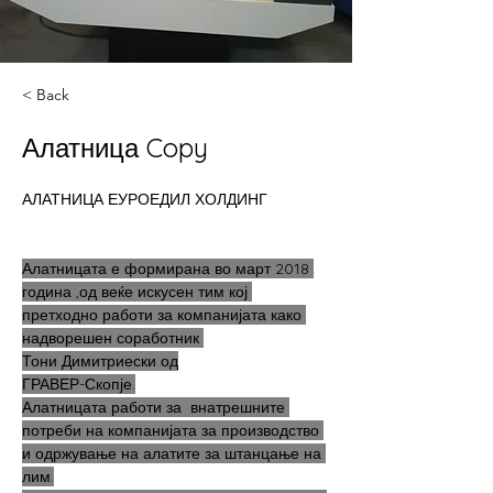
< Back
Алатница Copy
АЛАТНИЦА ЕУРОЕДИЛ ХОЛДИНГ
Алатницата е формирана во март 2018 
година ,од веќе искусен тим кој 
претходно работи за компанијата како 
надворешен соработник 
Тони Димитриески од
ГРАВЕР-Скопје.
Алатницата работи за  внатрешните 
потреби на компанијата за производство 
и одржување на алатите за штанцање на 
лим.