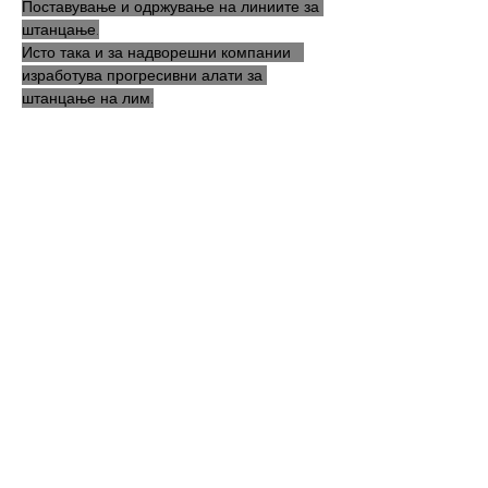
Поставување и одржување на линиите за 
штанцање.
Исто така и за надворешни компании   
изработува прогресивни алати за 
штанцање на лим.